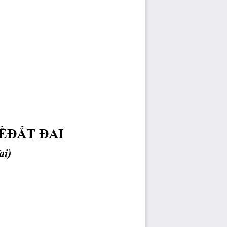
ỀĐẤ
T 
Đ
AI 
ai) 