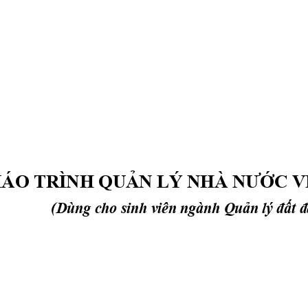
IÁO TRÌNH QU
Ả
N LÝ NHÀ N
ƯỚ
C V
(Dùng cho sinh viên ngành Qu
ả
n lý 
đấ
t 
đ