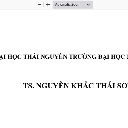
Zoom
Zoom
Out
In
Ạ
I H
Ọ
C THÁI NGUYÊN TR
ƯỜ
NG 
ĐẠ
I H
Ọ
C
TS. NGUY
Ễ
N KH
Ắ
C THÁI S
Ơ